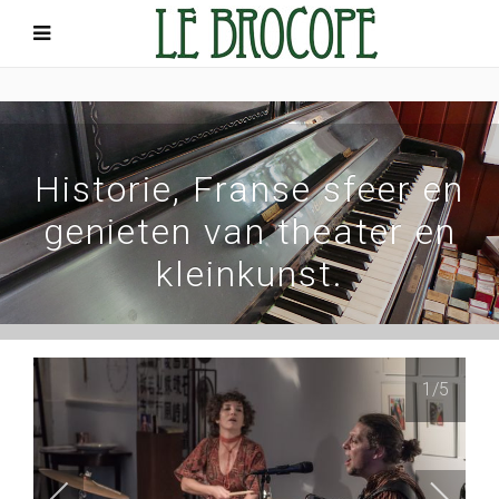
Historie, Franse sfeer en
genieten van theater en
kleinkunst.
1
/5